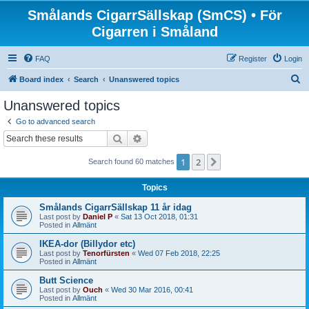
Smålands CigarrSällskap (SmCS) • För
Cigarren i Småland
FAQ
Register
Login
S
Board index
Search
Unanswered topics
e
Unanswered topics
a
Go to advanced search
r
Search
Advanced search
c
1
2
Next
Search found 60 matches
h
Topics
Smålands CigarrSällskap 11 år idag
Last post by
Daniel P
«
Sat 13 Oct 2018, 01:31
Posted in
Allmänt
IKEA-dor (Billydor etc)
Last post by
Tenorfürsten
«
Wed 07 Feb 2018, 22:25
Posted in
Allmänt
Butt Science
Last post by
Ouch
«
Wed 30 Mar 2016, 00:41
Posted in
Allmänt