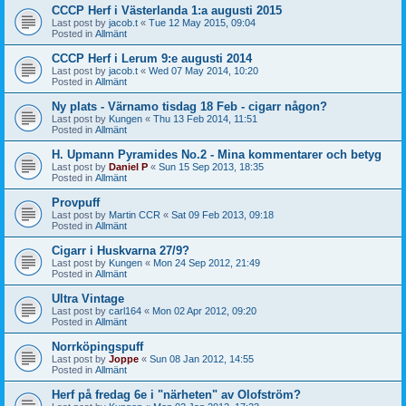
CCCP Herf i Västerlanda 1:a augusti 2015
Last post by
jacob.t
«
Tue 12 May 2015, 09:04
Posted in
Allmänt
CCCP Herf i Lerum 9:e augusti 2014
Last post by
jacob.t
«
Wed 07 May 2014, 10:20
Posted in
Allmänt
Ny plats - Värnamo tisdag 18 Feb - cigarr någon?
Last post by
Kungen
«
Thu 13 Feb 2014, 11:51
Posted in
Allmänt
H. Upmann Pyramides No.2 - Mina kommentarer och betyg
Last post by
Daniel P
«
Sun 15 Sep 2013, 18:35
Posted in
Allmänt
Provpuff
Last post by
Martin CCR
«
Sat 09 Feb 2013, 09:18
Posted in
Allmänt
Cigarr i Huskvarna 27/9?
Last post by
Kungen
«
Mon 24 Sep 2012, 21:49
Posted in
Allmänt
Ultra Vintage
Last post by
carl164
«
Mon 02 Apr 2012, 09:20
Posted in
Allmänt
Norrköpingspuff
Last post by
Joppe
«
Sun 08 Jan 2012, 14:55
Posted in
Allmänt
Herf på fredag 6e i "närheten" av Olofström?