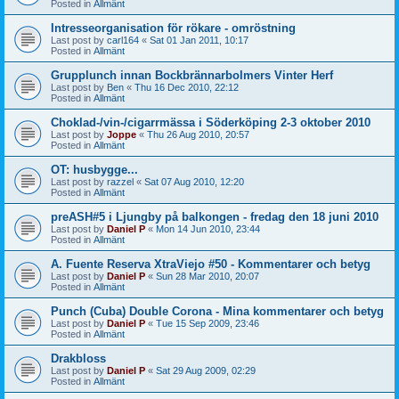
Posted in
Allmänt
Intresseorganisation för rökare - omröstning
Last post by
carl164
«
Sat 01 Jan 2011, 10:17
Posted in
Allmänt
Grupplunch innan Bockbrännarbolmers Vinter Herf
Last post by
Ben
«
Thu 16 Dec 2010, 22:12
Posted in
Allmänt
Choklad-/vin-/cigarrmässa i Söderköping 2-3 oktober 2010
Last post by
Joppe
«
Thu 26 Aug 2010, 20:57
Posted in
Allmänt
OT: husbygge...
Last post by
razzel
«
Sat 07 Aug 2010, 12:20
Posted in
Allmänt
preASH#5 i Ljungby på balkongen - fredag den 18 juni 2010
Last post by
Daniel P
«
Mon 14 Jun 2010, 23:44
Posted in
Allmänt
A. Fuente Reserva XtraViejo #50 - Kommentarer och betyg
Last post by
Daniel P
«
Sun 28 Mar 2010, 20:07
Posted in
Allmänt
Punch (Cuba) Double Corona - Mina kommentarer och betyg
Last post by
Daniel P
«
Tue 15 Sep 2009, 23:46
Posted in
Allmänt
Drakbloss
Last post by
Daniel P
«
Sat 29 Aug 2009, 02:29
Posted in
Allmänt