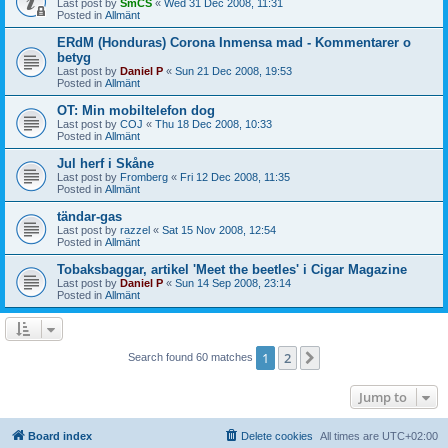
Last post by
SmCS
«
Wed 31 Dec 2008, 11:31
Posted in
Allmänt
ERdM (Honduras) Corona Inmensa mad - Kommentarer o
betyg
Last post by
Daniel P
«
Sun 21 Dec 2008, 19:53
Posted in
Allmänt
OT: Min mobiltelefon dog
Last post by
COJ
«
Thu 18 Dec 2008, 10:33
Posted in
Allmänt
Jul herf i Skåne
Last post by
Fromberg
«
Fri 12 Dec 2008, 11:35
Posted in
Allmänt
tändar-gas
Last post by
razzel
«
Sat 15 Nov 2008, 12:54
Posted in
Allmänt
Tobaksbaggar, artikel 'Meet the beetles' i Cigar Magazine
Last post by
Daniel P
«
Sun 14 Sep 2008, 23:14
Posted in
Allmänt
1
2
Next
Search found 60 matches
Jump to
Board index
Delete cookies
All times are
UTC+02:00