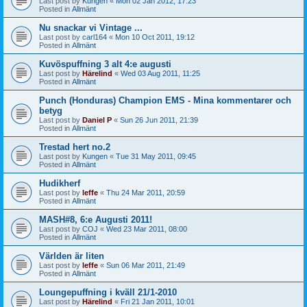
Last post by
Kungen
«
Mon 02 Jan 2012, 17:23
Posted in
Allmänt
Nu snackar vi Vintage ...
Last post by
carl164
«
Mon 10 Oct 2011, 19:12
Posted in
Allmänt
Kuvöspuffning 3 alt 4:e augusti
Last post by
Härelind
«
Wed 03 Aug 2011, 11:25
Posted in
Allmänt
Punch (Honduras) Champion EMS - Mina kommentarer och
betyg
Last post by
Daniel P
«
Sun 26 Jun 2011, 21:39
Posted in
Allmänt
Trestad hert no.2
Last post by
Kungen
«
Tue 31 May 2011, 09:45
Posted in
Allmänt
Hudikherf
Last post by
leffe
«
Thu 24 Mar 2011, 20:59
Posted in
Allmänt
MASH#8, 6:e Augusti 2011!
Last post by
COJ
«
Wed 23 Mar 2011, 08:00
Posted in
Allmänt
Världen är liten
Last post by
leffe
«
Sun 06 Mar 2011, 21:49
Posted in
Allmänt
Loungepuffning i kväll 21/1-2010
Last post by
Härelind
«
Fri 21 Jan 2011, 10:01