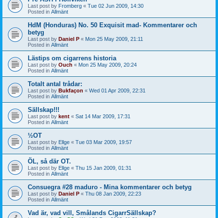
Last post by
Fromberg
«
Tue 02 Jun 2009, 14:30
Posted in
Allmänt
HdM (Honduras) No. 50 Exquisit mad- Kommentarer och
betyg
Last post by
Daniel P
«
Mon 25 May 2009, 21:11
Posted in
Allmänt
Lästips om cigarrens historia
Last post by
Ouch
«
Mon 25 May 2009, 20:24
Posted in
Allmänt
Totalt antal trådar:
Last post by
Bukfaçon
«
Wed 01 Apr 2009, 22:31
Posted in
Allmänt
Sällskap!!!
Last post by
kent
«
Sat 14 Mar 2009, 17:31
Posted in
Allmänt
½OT
Last post by
Ellge
«
Tue 03 Mar 2009, 19:57
Posted in
Allmänt
ÖL, så där OT.
Last post by
Ellge
«
Thu 15 Jan 2009, 01:31
Posted in
Allmänt
Consuegra #28 maduro - Mina kommentarer och betyg
Last post by
Daniel P
«
Thu 08 Jan 2009, 22:23
Posted in
Allmänt
Vad är, vad vill, Smålands CigarrSällskap?