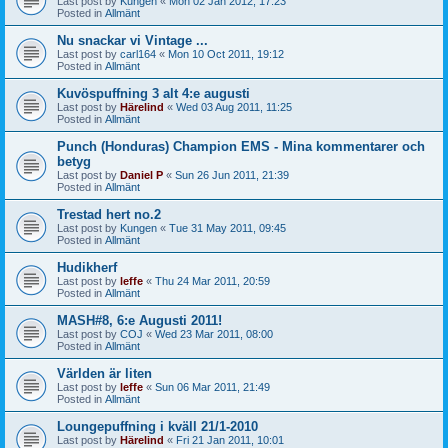
Last post by
Kungen
«
Mon 02 Jan 2012, 17:23
Posted in
Allmänt
Nu snackar vi Vintage ...
Last post by
carl164
«
Mon 10 Oct 2011, 19:12
Posted in
Allmänt
Kuvöspuffning 3 alt 4:e augusti
Last post by
Härelind
«
Wed 03 Aug 2011, 11:25
Posted in
Allmänt
Punch (Honduras) Champion EMS - Mina kommentarer och
betyg
Last post by
Daniel P
«
Sun 26 Jun 2011, 21:39
Posted in
Allmänt
Trestad hert no.2
Last post by
Kungen
«
Tue 31 May 2011, 09:45
Posted in
Allmänt
Hudikherf
Last post by
leffe
«
Thu 24 Mar 2011, 20:59
Posted in
Allmänt
MASH#8, 6:e Augusti 2011!
Last post by
COJ
«
Wed 23 Mar 2011, 08:00
Posted in
Allmänt
Världen är liten
Last post by
leffe
«
Sun 06 Mar 2011, 21:49
Posted in
Allmänt
Loungepuffning i kväll 21/1-2010
Last post by
Härelind
«
Fri 21 Jan 2011, 10:01