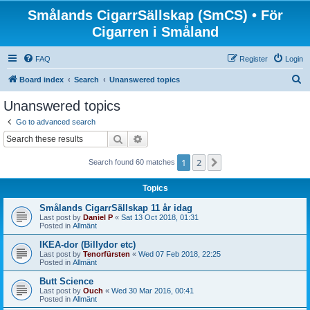
Smålands CigarrSällskap (SmCS) • För
Cigarren i Småland
FAQ
Register
Login
S
Board index
Search
Unanswered topics
e
Unanswered topics
a
Go to advanced search
r
Search
Advanced search
c
1
2
Next
Search found 60 matches
h
Topics
Smålands CigarrSällskap 11 år idag
Last post by
Daniel P
«
Sat 13 Oct 2018, 01:31
Posted in
Allmänt
IKEA-dor (Billydor etc)
Last post by
Tenorfürsten
«
Wed 07 Feb 2018, 22:25
Posted in
Allmänt
Butt Science
Last post by
Ouch
«
Wed 30 Mar 2016, 00:41
Posted in
Allmänt