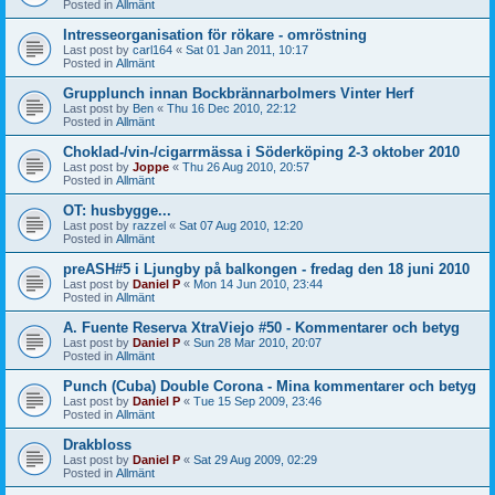
Posted in
Allmänt
Intresseorganisation för rökare - omröstning
Last post by
carl164
«
Sat 01 Jan 2011, 10:17
Posted in
Allmänt
Grupplunch innan Bockbrännarbolmers Vinter Herf
Last post by
Ben
«
Thu 16 Dec 2010, 22:12
Posted in
Allmänt
Choklad-/vin-/cigarrmässa i Söderköping 2-3 oktober 2010
Last post by
Joppe
«
Thu 26 Aug 2010, 20:57
Posted in
Allmänt
OT: husbygge...
Last post by
razzel
«
Sat 07 Aug 2010, 12:20
Posted in
Allmänt
preASH#5 i Ljungby på balkongen - fredag den 18 juni 2010
Last post by
Daniel P
«
Mon 14 Jun 2010, 23:44
Posted in
Allmänt
A. Fuente Reserva XtraViejo #50 - Kommentarer och betyg
Last post by
Daniel P
«
Sun 28 Mar 2010, 20:07
Posted in
Allmänt
Punch (Cuba) Double Corona - Mina kommentarer och betyg
Last post by
Daniel P
«
Tue 15 Sep 2009, 23:46
Posted in
Allmänt
Drakbloss
Last post by
Daniel P
«
Sat 29 Aug 2009, 02:29
Posted in
Allmänt