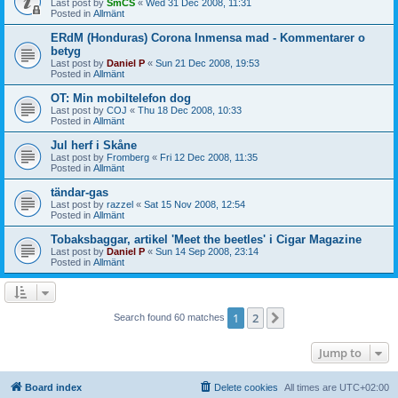
Last post by
SmCS
«
Wed 31 Dec 2008, 11:31
Posted in
Allmänt
ERdM (Honduras) Corona Inmensa mad - Kommentarer o
betyg
Last post by
Daniel P
«
Sun 21 Dec 2008, 19:53
Posted in
Allmänt
OT: Min mobiltelefon dog
Last post by
COJ
«
Thu 18 Dec 2008, 10:33
Posted in
Allmänt
Jul herf i Skåne
Last post by
Fromberg
«
Fri 12 Dec 2008, 11:35
Posted in
Allmänt
tändar-gas
Last post by
razzel
«
Sat 15 Nov 2008, 12:54
Posted in
Allmänt
Tobaksbaggar, artikel 'Meet the beetles' i Cigar Magazine
Last post by
Daniel P
«
Sun 14 Sep 2008, 23:14
Posted in
Allmänt
1
2
Next
Search found 60 matches
Jump to
Board index
Delete cookies
All times are
UTC+02:00