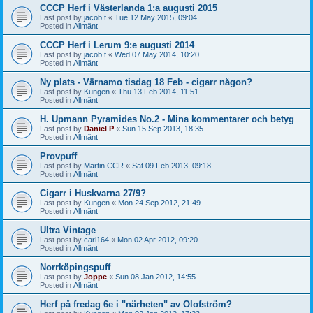
CCCP Herf i Västerlanda 1:a augusti 2015
Last post by
jacob.t
«
Tue 12 May 2015, 09:04
Posted in
Allmänt
CCCP Herf i Lerum 9:e augusti 2014
Last post by
jacob.t
«
Wed 07 May 2014, 10:20
Posted in
Allmänt
Ny plats - Värnamo tisdag 18 Feb - cigarr någon?
Last post by
Kungen
«
Thu 13 Feb 2014, 11:51
Posted in
Allmänt
H. Upmann Pyramides No.2 - Mina kommentarer och betyg
Last post by
Daniel P
«
Sun 15 Sep 2013, 18:35
Posted in
Allmänt
Provpuff
Last post by
Martin CCR
«
Sat 09 Feb 2013, 09:18
Posted in
Allmänt
Cigarr i Huskvarna 27/9?
Last post by
Kungen
«
Mon 24 Sep 2012, 21:49
Posted in
Allmänt
Ultra Vintage
Last post by
carl164
«
Mon 02 Apr 2012, 09:20
Posted in
Allmänt
Norrköpingspuff
Last post by
Joppe
«
Sun 08 Jan 2012, 14:55
Posted in
Allmänt
Herf på fredag 6e i "närheten" av Olofström?