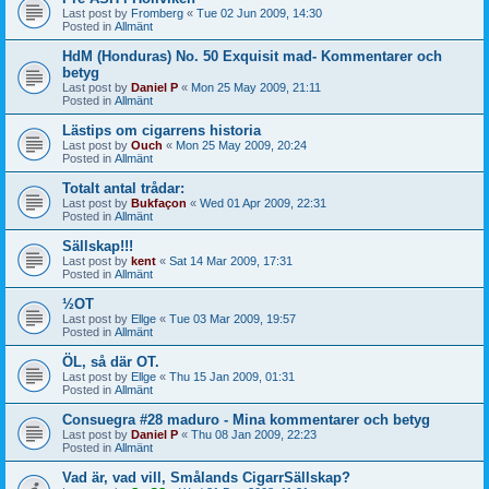
Last post by
Fromberg
«
Tue 02 Jun 2009, 14:30
Posted in
Allmänt
HdM (Honduras) No. 50 Exquisit mad- Kommentarer och
betyg
Last post by
Daniel P
«
Mon 25 May 2009, 21:11
Posted in
Allmänt
Lästips om cigarrens historia
Last post by
Ouch
«
Mon 25 May 2009, 20:24
Posted in
Allmänt
Totalt antal trådar:
Last post by
Bukfaçon
«
Wed 01 Apr 2009, 22:31
Posted in
Allmänt
Sällskap!!!
Last post by
kent
«
Sat 14 Mar 2009, 17:31
Posted in
Allmänt
½OT
Last post by
Ellge
«
Tue 03 Mar 2009, 19:57
Posted in
Allmänt
ÖL, så där OT.
Last post by
Ellge
«
Thu 15 Jan 2009, 01:31
Posted in
Allmänt
Consuegra #28 maduro - Mina kommentarer och betyg
Last post by
Daniel P
«
Thu 08 Jan 2009, 22:23
Posted in
Allmänt
Vad är, vad vill, Smålands CigarrSällskap?