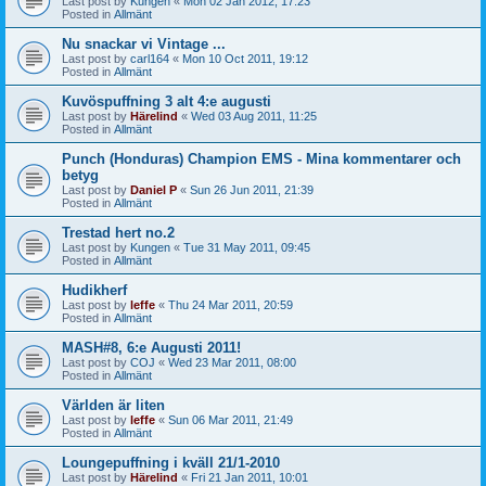
Last post by
Kungen
«
Mon 02 Jan 2012, 17:23
Posted in
Allmänt
Nu snackar vi Vintage ...
Last post by
carl164
«
Mon 10 Oct 2011, 19:12
Posted in
Allmänt
Kuvöspuffning 3 alt 4:e augusti
Last post by
Härelind
«
Wed 03 Aug 2011, 11:25
Posted in
Allmänt
Punch (Honduras) Champion EMS - Mina kommentarer och
betyg
Last post by
Daniel P
«
Sun 26 Jun 2011, 21:39
Posted in
Allmänt
Trestad hert no.2
Last post by
Kungen
«
Tue 31 May 2011, 09:45
Posted in
Allmänt
Hudikherf
Last post by
leffe
«
Thu 24 Mar 2011, 20:59
Posted in
Allmänt
MASH#8, 6:e Augusti 2011!
Last post by
COJ
«
Wed 23 Mar 2011, 08:00
Posted in
Allmänt
Världen är liten
Last post by
leffe
«
Sun 06 Mar 2011, 21:49
Posted in
Allmänt
Loungepuffning i kväll 21/1-2010
Last post by
Härelind
«
Fri 21 Jan 2011, 10:01