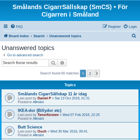
Smålands CigarrSällskap (SmCS) • För
Cigarren i Småland
FAQ
Register
Login
S
Board index
Search
Unanswered topics
e
Unanswered topics
a
Go to advanced search
r
Search
Advanced search
c
1
2
Next
Search found 60 matches
h
Topics
Smålands CigarrSällskap 11 år idag
Last post by
Daniel P
«
Sat 13 Oct 2018, 01:31
Posted in
Allmänt
IKEA-dor (Billydor etc)
Last post by
Tenorfürsten
«
Wed 07 Feb 2018, 22:25
Posted in
Allmänt
Butt Science
Last post by
Ouch
«
Wed 30 Mar 2016, 00:41
Posted in
Allmänt