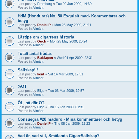
Last post by
Fromberg
«
Tue 02 Jun 2009, 14:30
Posted in
Allmänt
HdM (Honduras) No. 50 Exquisit mad- Kommentarer och
betyg
Last post by
Daniel P
«
Mon 25 May 2009, 21:11
Posted in
Allmänt
Lästips om cigarrens historia
Last post by
Ouch
«
Mon 25 May 2009, 20:24
Posted in
Allmänt
Totalt antal trådar:
Last post by
Bukfaçon
«
Wed 01 Apr 2009, 22:31
Posted in
Allmänt
Sällskap!!!
Last post by
kent
«
Sat 14 Mar 2009, 17:31
Posted in
Allmänt
½OT
Last post by
Ellge
«
Tue 03 Mar 2009, 19:57
Posted in
Allmänt
ÖL, så där OT.
Last post by
Ellge
«
Thu 15 Jan 2009, 01:31
Posted in
Allmänt
Consuegra #28 maduro - Mina kommentarer och betyg
Last post by
Daniel P
«
Thu 08 Jan 2009, 22:23
Posted in
Allmänt
Vad är, vad vill, Smålands CigarrSällskap?