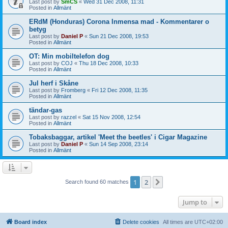
Last post by
SmCS
«
Wed 31 Dec 2008, 11:31
Posted in
Allmänt
ERdM (Honduras) Corona Inmensa mad - Kommentarer o
betyg
Last post by
Daniel P
«
Sun 21 Dec 2008, 19:53
Posted in
Allmänt
OT: Min mobiltelefon dog
Last post by
COJ
«
Thu 18 Dec 2008, 10:33
Posted in
Allmänt
Jul herf i Skåne
Last post by
Fromberg
«
Fri 12 Dec 2008, 11:35
Posted in
Allmänt
tändar-gas
Last post by
razzel
«
Sat 15 Nov 2008, 12:54
Posted in
Allmänt
Tobaksbaggar, artikel 'Meet the beetles' i Cigar Magazine
Last post by
Daniel P
«
Sun 14 Sep 2008, 23:14
Posted in
Allmänt
1
2
Next
Search found 60 matches
Jump to
Board index
Delete cookies
All times are
UTC+02:00