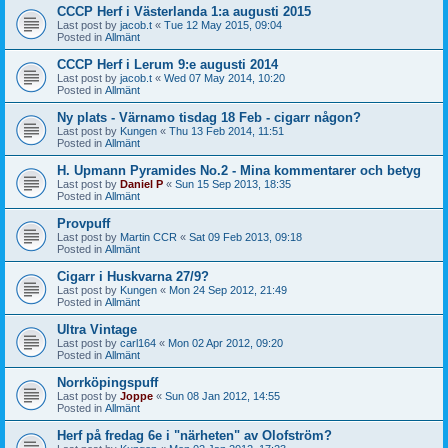
CCCP Herf i Västerlanda 1:a augusti 2015
Last post by
jacob.t
«
Tue 12 May 2015, 09:04
Posted in
Allmänt
CCCP Herf i Lerum 9:e augusti 2014
Last post by
jacob.t
«
Wed 07 May 2014, 10:20
Posted in
Allmänt
Ny plats - Värnamo tisdag 18 Feb - cigarr någon?
Last post by
Kungen
«
Thu 13 Feb 2014, 11:51
Posted in
Allmänt
H. Upmann Pyramides No.2 - Mina kommentarer och betyg
Last post by
Daniel P
«
Sun 15 Sep 2013, 18:35
Posted in
Allmänt
Provpuff
Last post by
Martin CCR
«
Sat 09 Feb 2013, 09:18
Posted in
Allmänt
Cigarr i Huskvarna 27/9?
Last post by
Kungen
«
Mon 24 Sep 2012, 21:49
Posted in
Allmänt
Ultra Vintage
Last post by
carl164
«
Mon 02 Apr 2012, 09:20
Posted in
Allmänt
Norrköpingspuff
Last post by
Joppe
«
Sun 08 Jan 2012, 14:55
Posted in
Allmänt
Herf på fredag 6e i "närheten" av Olofström?