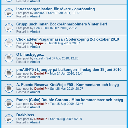
Posted in
Allmänt
Intresseorganisation för rökare - omröstning
Last post by
carl164
«
Sat 01 Jan 2011, 10:17
Posted in
Allmänt
Grupplunch innan Bockbrännarbolmers Vinter Herf
Last post by
Ben
«
Thu 16 Dec 2010, 22:12
Posted in
Allmänt
Choklad-/vin-/cigarrmässa i Söderköping 2-3 oktober 2010
Last post by
Joppe
«
Thu 26 Aug 2010, 20:57
Posted in
Allmänt
OT: husbygge...
Last post by
razzel
«
Sat 07 Aug 2010, 12:20
Posted in
Allmänt
preASH#5 i Ljungby på balkongen - fredag den 18 juni 2010
Last post by
Daniel P
«
Mon 14 Jun 2010, 23:44
Posted in
Allmänt
A. Fuente Reserva XtraViejo #50 - Kommentarer och betyg
Last post by
Daniel P
«
Sun 28 Mar 2010, 20:07
Posted in
Allmänt
Punch (Cuba) Double Corona - Mina kommentarer och betyg
Last post by
Daniel P
«
Tue 15 Sep 2009, 23:46
Posted in
Allmänt
Drakbloss
Last post by
Daniel P
«
Sat 29 Aug 2009, 02:29
Posted in
Allmänt