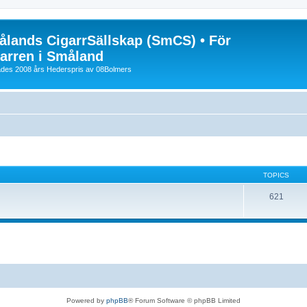
lands CigarrSällskap (SmCS) • För
arren i Småland
lades 2008 års Hederspris av 08Bolmers
TOPICS
621
Powered by
phpBB
® Forum Software © phpBB Limited