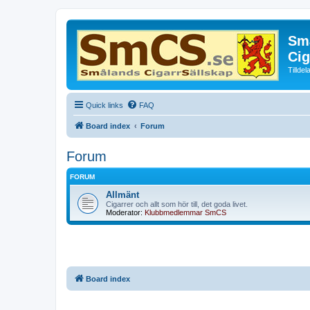
Små
Cig
Tillde
Quick links
FAQ
Board index
Forum
Forum
FORUM
Allmänt
Cigarrer och allt som hör till, det goda livet.
Moderator:
Klubbmedlemmar SmCS
Board index