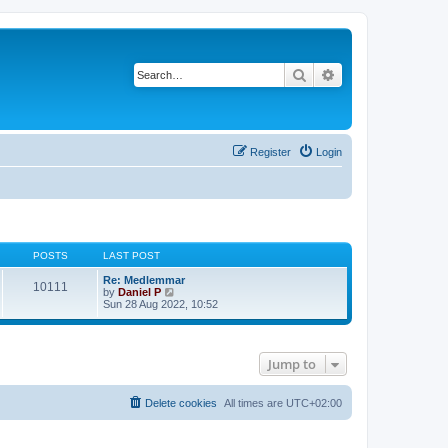
Search
Advanced search
Register
Login
POSTS
LAST POST
Re: Medlemmar
10111
V
by
Daniel P
i
Sun 28 Aug 2022, 10:52
e
w
t
h
Jump to
e
l
a
t
Delete cookies
All times are
UTC+02:00
e
s
t
p