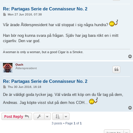
Re: Partagas Serie de Connaisseur No. 2
P
Mon 27 Jun 2016, 07:38
o
s
Vår ärade Ålderspresident har väl stoppat i sig några hundra?
t
Han bör nog kunna svara på frågan. Själv har jag bara rökt en i mitt
cigarrliv. Den var god.
A woman is only a woman, but a good Cigar is a Smoke.
Ouch
Ålderspresident
Re: Partagas Serie de Connaisseur No. 2
P
Thu 30 Jun 2016, 16:18
o
s
De är väldigt goda tycker jag. Väl värda ett köp om du får tag på dem,
t
Andreas. Jag köpte visst slut på dem hos COH...
Post Reply
3 posts • Page
1
of
1