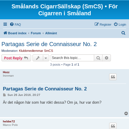
Smålands CigarrSällskap (SmCS) • För
Cigarren i Småland
FAQ
Register
Login
S
Board index
Forum
Allmänt
e
Partagas Serie de Connaisseur No. 2
a
Moderator:
Klubbmedlemmar SmCS
r
Search
Advanced s
Post Reply
c
3 posts • Page
1
of
1
h
Hozz
Ironman
Partagas Serie de Connaisseur No. 2
P
Sun 26 Jun 2016, 20:27
o
s
Är det någon här som har rökt dessa? Om ja, hur var dom?
t
hebbe72
Marco Polo