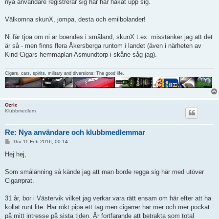
nya användare registrerar sig har har hakat upp sig.
Välkomna skunX, jompa, desta och emilbolander!
Ni får tjoa om ni är boendes i småland, skunX t.ex. misstänker jag att det
är så - men finns flera Åkersberga runtom i landet (även i närheten av
Kind Cigars hemmaplan Asmundtorp i skåne såg jag).
Cigars, cars, spirits, military and diversions: The good life.
Ozric
Klubbmedlem
Re: Nya användare och klubbmedlemmar
P
Thu 11 Feb 2016, 00:14
o
s
Hej hej,
t
Som smålänning så kände jag att man borde regga sig här med utöver
Cigarrprat.
31 år, bor i Västervik vilket jag verkar vara rätt ensam om här efter att ha
kollat runt lite. Har rökt pipa ett tag men cigarrer har mer och mer pockat
på mitt intresse på sista tiden. Är fortfarande att betrakta som total