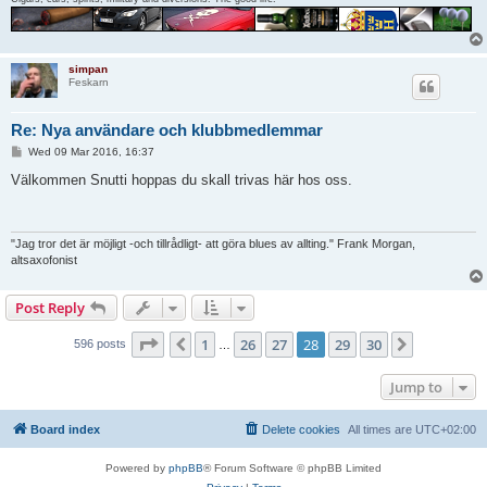
simpan
Feskarn
Re: Nya användare och klubbmedlemmar
P
Wed 09 Mar 2016, 16:37
o
s
Välkommen Snutti hoppas du skall trivas här hos oss.
t
"Jag tror det är möjligt -och tillrådligt- att göra blues av allting." Frank Morgan,
altsaxofonist
Post Reply
Page
28
of
30
1
26
27
28
29
30
Previous
Next
596 posts
…
Jump to
Board index
Delete cookies
All times are
UTC+02:00
Powered by
phpBB
® Forum Software © phpBB Limited