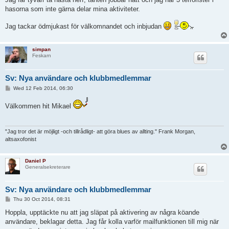
t
hasorna som inte gärna delar mina aktiviteter.
Jag tackar ödmjukast för välkomnandet och inbjudan
simpan
Feskarn
Sv: Nya användare och klubbmedlemmar
P
Wed 12 Feb 2014, 06:30
o
s
Välkommen hit Mikael
t
"Jag tror det är möjligt -och tillrådligt- att göra blues av allting." Frank Morgan,
altsaxofonist
Daniel P
Generalsekreterare
Sv: Nya användare och klubbmedlemmar
P
Thu 30 Oct 2014, 08:31
o
s
Hoppla, upptäckte nu att jag släpat på aktivering av några köande
t
användare, beklagar detta. Jag får kolla varför mailfunktionen till mig när