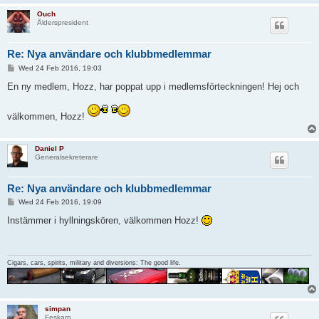
Ouch
Ålderspresident
Re: Nya användare och klubbmedlemmar
P
Wed 24 Feb 2016, 19:03
o
s
En ny medlem, Hozz, har poppat upp i medlemsförteckningen! Hej och
t
välkommen, Hozz!
Daniel P
Generalsekreterare
Re: Nya användare och klubbmedlemmar
P
Wed 24 Feb 2016, 19:09
o
s
Instämmer i hyllningskören, välkommen Hozz!
t
Cigars, cars, spirits, military and diversions: The good life.
simpan
Feskarn