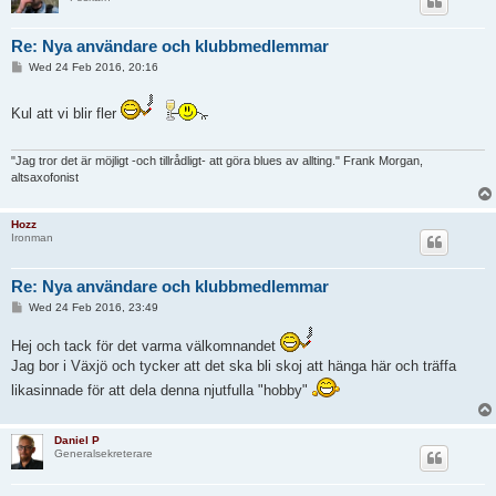
Re: Nya användare och klubbmedlemmar
P
Wed 24 Feb 2016, 20:16
o
s
t
Kul att vi blir fler
"Jag tror det är möjligt -och tillrådligt- att göra blues av allting." Frank Morgan,
altsaxofonist
Hozz
Ironman
Re: Nya användare och klubbmedlemmar
P
Wed 24 Feb 2016, 23:49
o
s
Hej och tack för det varma välkomnandet
t
Jag bor i Växjö och tycker att det ska bli skoj att hänga här och träffa
likasinnade för att dela denna njutfulla "hobby"
Daniel P
Generalsekreterare