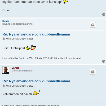
mycket fram emot att ta del av er kunskap!
/Snutti
Snutti
Blivande hederssmålänning
Re: Nya användare och klubbmedlemmar
P
Wed 09 Mar 2016, 08:25
o
s
t
Edit: Dubbelpost
Last edited by
Snutti
on Wed 09 Mar 2016, 08:26, edited 1 time in total.
Daniel P
Generalsekreterare
Re: Nya användare och klubbmedlemmar
P
Wed 09 Mar 2016, 13:22
o
s
Välkommen hit Snutti
t
Cigars, cars, spirits, military and diversions: The good life.