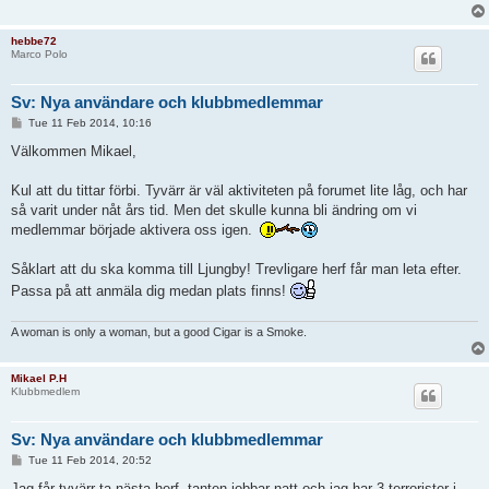
hebbe72
Marco Polo
Sv: Nya användare och klubbmedlemmar
P
Tue 11 Feb 2014, 10:16
o
s
Välkommen Mikael,
t
Kul att du tittar förbi. Tyvärr är väl aktiviteten på forumet lite låg, och har
så varit under nåt års tid. Men det skulle kunna bli ändring om vi
medlemmar började aktivera oss igen.
Såklart att du ska komma till Ljungby! Trevligare herf får man leta efter.
Passa på att anmäla dig medan plats finns!
A woman is only a woman, but a good Cigar is a Smoke.
Mikael P.H
Klubbmedlem
Sv: Nya användare och klubbmedlemmar
P
Tue 11 Feb 2014, 20:52
o
s
Jag får tyvärr ta nästa herf, tanten jobbar natt och jag har 3 terrorister i