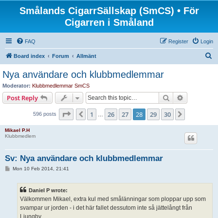
Smålands CigarrSällskap (SmCS) • För
Cigarren i Småland
FAQ
Register
Login
S
Board index
Forum
Allmänt
e
Nya användare och klubbmedlemmar
a
Moderator:
Klubbmedlemmar SmCS
r
Search
Advanced s
Post Reply
c
Page
28
of
30
1
26
27
28
29
30
Previous
Next
596 posts
h
…
Mikael P.H
Klubbmedlem
Sv: Nya användare och klubbmedlemmar
P
Mon 10 Feb 2014, 21:41
o
s
t
Daniel P wrote:
Välkommen Mikael, extra kul med smålänningar som ploppar upp som
svampar ur jorden - i det här fallet dessutom inte så jättelångt från
Ljungby.