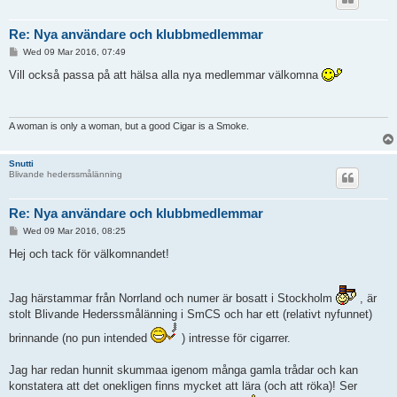
Re: Nya användare och klubbmedlemmar
P
Wed 09 Mar 2016, 07:49
o
s
Vill också passa på att hälsa alla nya medlemmar välkomna
t
A woman is only a woman, but a good Cigar is a Smoke.
Snutti
Blivande hederssmålänning
Re: Nya användare och klubbmedlemmar
P
Wed 09 Mar 2016, 08:25
o
s
Hej och tack för välkomnandet!
t
Jag härstammar från Norrland och numer är bosatt i Stockholm
, är
stolt Blivande Hederssmålänning i SmCS och har ett (relativt nyfunnet)
brinnande (no pun intended
) intresse för cigarrer.
Jag har redan hunnit skummaa igenom många gamla trådar och kan
konstatera att det onekligen finns mycket att lära (och att röka)! Ser