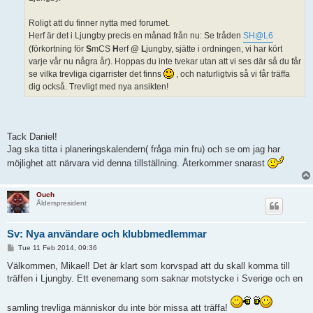
Roligt att du finner nytta med forumet.
Herf är det i Ljungby precis en månad från nu: Se tråden
SH@L6
(förkortning för
S
mCS
H
erf
@ L
jungby, sjätte i ordningen, vi har kört
varje vår nu några år). Hoppas du inte tvekar utan att vi ses där så du får
se vilka trevliga cigarrister det finns
, och naturligtvis så vi får träffa
dig också. Trevligt med nya ansikten!
Tack Daniel!
Jag ska titta i planeringskalendern( fråga min fru) och se om jag har
möjlighet att närvara vid denna tillställning. Återkommer snarast
Ouch
Ålderspresident
Sv: Nya användare och klubbmedlemmar
P
Tue 11 Feb 2014, 09:36
o
s
Välkommen, Mikael! Det är klart som korvspad att du skall komma till
t
träffen i Ljungby. Ett evenemang som saknar motstycke i Sverige och en
samling trevliga människor du inte bör missa att träffa!