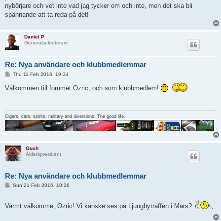
nybörjare och vet inte vad jag tycker om och inte, men det ska bli
spännande att ta reda på det!
Daniel P
Generalsekreterare
Re: Nya användare och klubbmedlemmar
P
Thu 11 Feb 2016, 19:34
o
s
Välkommen till forumet Ozric, och som klubbmedlem!
t
Cigars, cars, spirits, military and diversions: The good life.
Ouch
Ålderspresident
Re: Nya användare och klubbmedlemmar
P
Sun 21 Feb 2016, 10:36
o
s
t
Varmt välkomme, Ozric! Vi kanske ses på Ljungbyträffen i Mars?