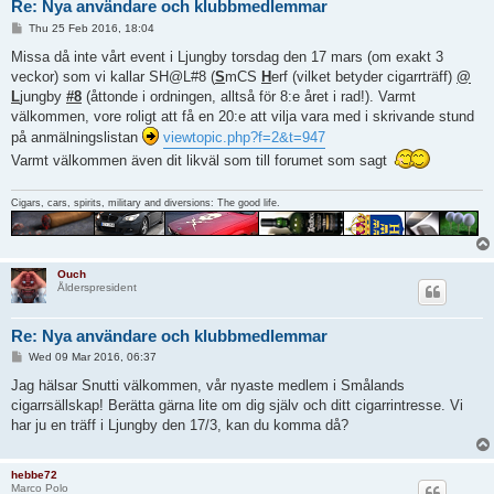
Re: Nya användare och klubbmedlemmar
P
Thu 25 Feb 2016, 18:04
o
s
Missa då inte vårt event i Ljungby torsdag den 17 mars (om exakt 3
t
veckor) som vi kallar SH@L#8 (
S
mCS
H
erf (vilket betyder cigarrträff)
@
L
jungby
#8
(åttonde i ordningen, alltså för 8:e året i rad!). Varmt
välkommen, vore roligt att få en 20:e att vilja vara med i skrivande stund
på anmälningslistan
viewtopic.php?f=2&t=947
Varmt välkommen även dit likväl som till forumet som sagt
Cigars, cars, spirits, military and diversions: The good life.
Ouch
Ålderspresident
Re: Nya användare och klubbmedlemmar
P
Wed 09 Mar 2016, 06:37
o
s
Jag hälsar Snutti välkommen, vår nyaste medlem i Smålands
t
cigarrsällskap! Berätta gärna lite om dig själv och ditt cigarrintresse. Vi
har ju en träff i Ljungby den 17/3, kan du komma då?
hebbe72
Marco Polo